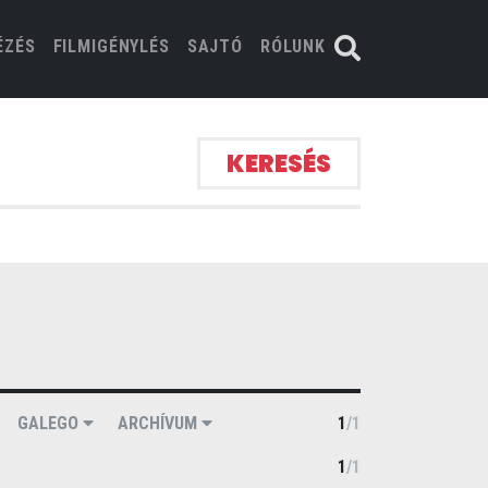
ÉZÉS
FILMIGÉNYLÉS
SAJTÓ
RÓLUNK
KERESÉS
GALEGO
ARCHÍVUM
1
/
1
1
/
1