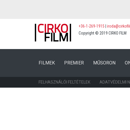
+36-1-269-1915
|
iroda@cirkofi
Copyright © 2019 CIRKO FILM
(CURRENT)
(CURRENT)
FILMEK
PREMIER
MŰSORON
O
FELHASZNÁLÓI FELTÉTELEK
ADATVÉDELMI 