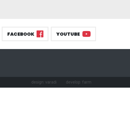
FACEBOOK
YOUTUBE
design: varadi
develop: farm