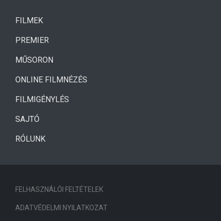
(CURRENT)
FILMEK
(CURRENT)
PREMIER
MŰSORON
ONLINE FILMNÉZÉS
FILMIGÉNYLÉS
SAJTÓ
RÓLUNK
FELHASZNÁLÓI FELTÉTELEK
ADATVÉDELMI NYILATKOZAT