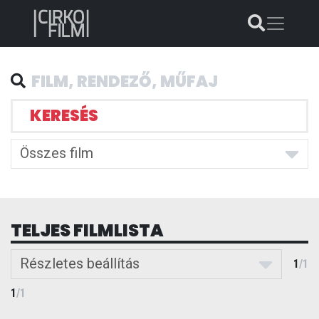
KERESÉS
Összes film
TELJES FILMLISTA
Részletes beállítás
1
/
1
1
/
1