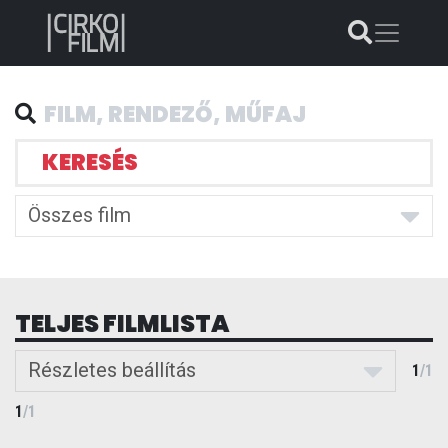
KERESÉS
Összes film
TELJES FILMLISTA
Részletes beállítás
1
/
1
1
/
1