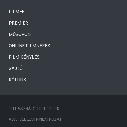
(CURRENT)
FILMEK
(CURRENT)
PREMIER
MŰSORON
ONLINE FILMNÉZÉS
FILMIGÉNYLÉS
SAJTÓ
RÓLUNK
FELHASZNÁLÓI FELTÉTELEK
ADATVÉDELMI NYILATKOZAT