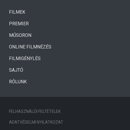
(CURRENT)
FILMEK
(CURRENT)
PREMIER
MŰSORON
ONLINE FILMNÉZÉS
FILMIGÉNYLÉS
SAJTÓ
RÓLUNK
FELHASZNÁLÓI FELTÉTELEK
ADATVÉDELMI NYILATKOZAT