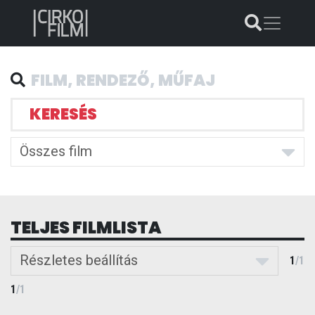
KERESÉS
Összes film
TELJES FILMLISTA
Részletes beállítás
1
/
1
1
/
1