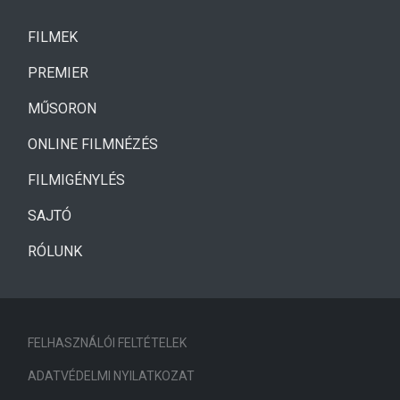
(CURRENT)
FILMEK
(CURRENT)
PREMIER
MŰSORON
ONLINE FILMNÉZÉS
FILMIGÉNYLÉS
SAJTÓ
RÓLUNK
FELHASZNÁLÓI FELTÉTELEK
ADATVÉDELMI NYILATKOZAT