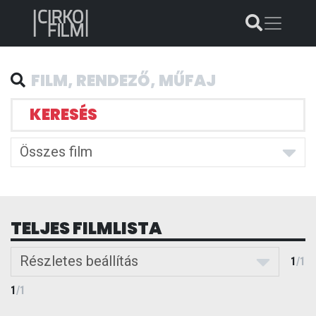
KERESÉS
Összes film
TELJES FILMLISTA
Részletes beállítás
1
/
1
1
/
1