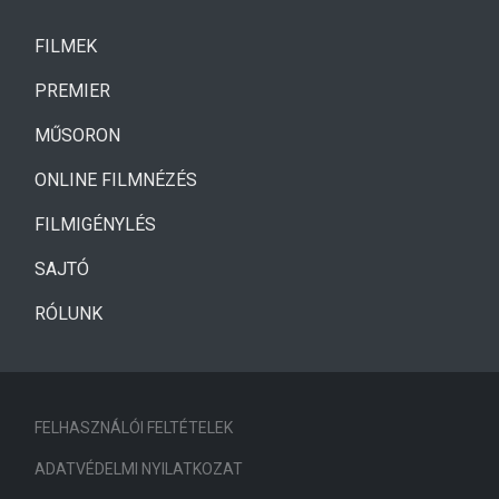
(CURRENT)
FILMEK
(CURRENT)
PREMIER
MŰSORON
ONLINE FILMNÉZÉS
FILMIGÉNYLÉS
SAJTÓ
RÓLUNK
FELHASZNÁLÓI FELTÉTELEK
ADATVÉDELMI NYILATKOZAT