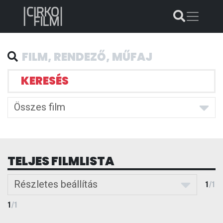
KERESÉS
Összes film
TELJES FILMLISTA
Részletes beállítás
1
/
1
1
/
1