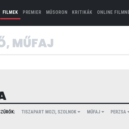
(CURRENT)
FILMEK
PREMIER
MŰSORON
KRITIKÁK
ONLINE FILMN
A
ZŰRŐK:
TISZAPART MOZI, SZOLNOK
MŰFAJ
PERZSA