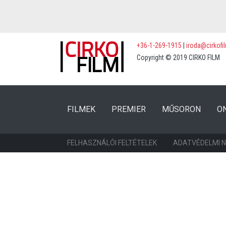
+36-1-269-1915
|
iroda@cirkofi
Copyright © 2019 CIRKO FILM
(CURRENT)
(CURRENT)
FILMEK
PREMIER
MŰSORON
O
FELHASZNÁLÓI FELTÉTELEK
ADATVÉDELMI 