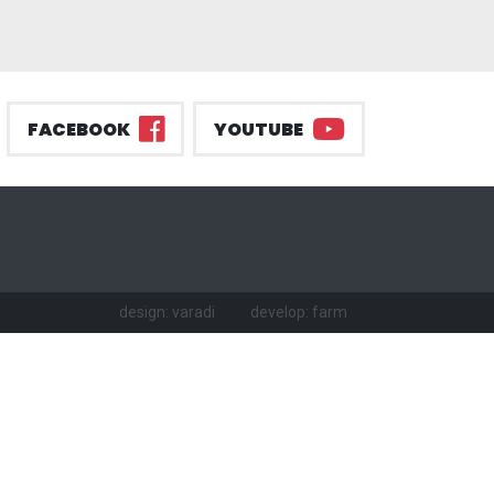
FACEBOOK
YOUTUBE
design: varadi
develop: farm