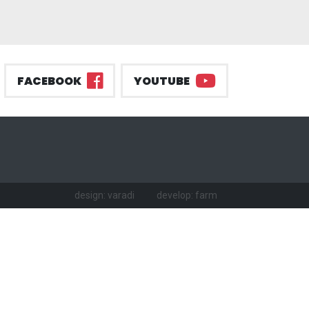
FACEBOOK
YOUTUBE
design: varadi
develop: farm