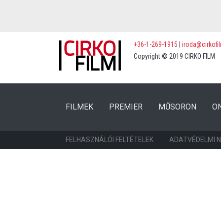
+36-1-269-1915
|
iroda@cirkofi
Copyright © 2019 CIRKO FILM
(CURRENT)
(CURRENT)
FILMEK
PREMIER
MŰSORON
O
FELHASZNÁLÓI FELTÉTELEK
ADATVÉDELMI 