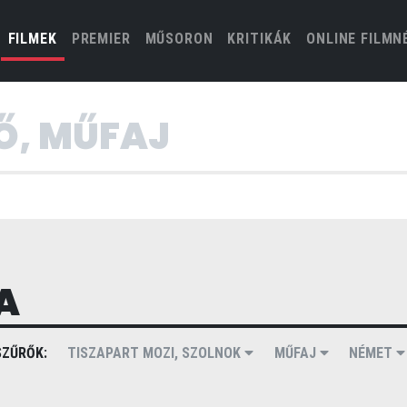
(CURRENT)
FILMEK
PREMIER
MŰSORON
KRITIKÁK
ONLINE FILMN
A
ZŰRŐK:
TISZAPART MOZI, SZOLNOK
MŰFAJ
NÉMET