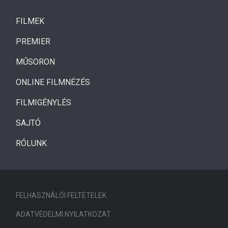
(CURRENT)
FILMEK
(CURRENT)
PREMIER
MŰSORON
ONLINE FILMNÉZÉS
FILMIGÉNYLÉS
SAJTÓ
RÓLUNK
FELHASZNÁLÓI FELTÉTELEK
ADATVÉDELMI NYILATKOZAT