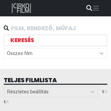
KERESÉS
Összes film
TELJES FILMLISTA
Részletes beállítás
1
/
1
1
/
1