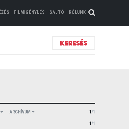
ÉZÉS
FILMIGÉNYLÉS
SAJTÓ
RÓLUNK
KERESÉS
A
ARCHÍVUM
1
/
1
1
/
1