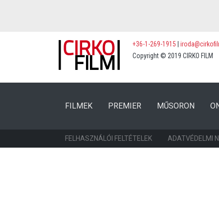
+36-1-269-1915
|
iroda@cirkofi
Copyright © 2019 CIRKO FILM
(CURRENT)
(CURRENT)
FILMEK
PREMIER
MŰSORON
O
FELHASZNÁLÓI FELTÉTELEK
ADATVÉDELMI 