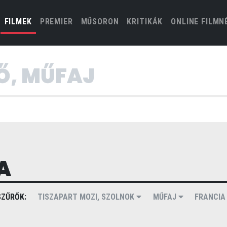
(CURRENT)
FILMEK
PREMIER
MŰSORON
KRITIKÁK
ONLINE FILMN
A
ZŰRŐK:
TISZAPART MOZI, SZOLNOK
MŰFAJ
FRANCI