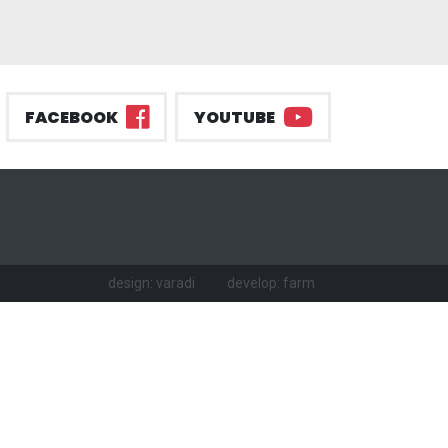
FACEBOOK
YOUTUBE
design: varadi
develop: farm