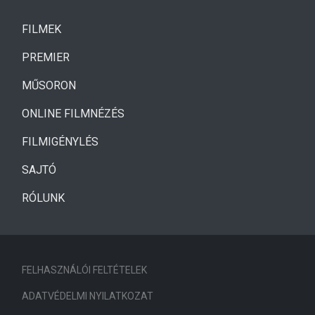
(CURRENT)
FILMEK
(CURRENT)
PREMIER
MŰSORON
ONLINE FILMNÉZÉS
FILMIGÉNYLÉS
SAJTÓ
RÓLUNK
FELHASZNÁLÓI FELTÉTELEK
ADATVÉDELMI NYILATKOZAT