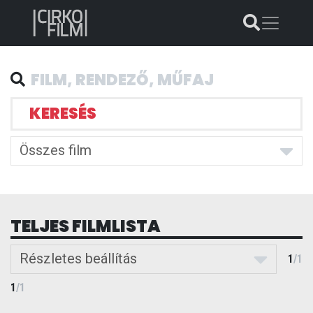
KERESÉS
Összes film
TELJES FILMLISTA
Részletes beállítás
1
/
1
1
/
1