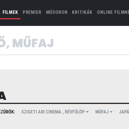
(CURRENT)
FILMEK
PREMIER
MŰSORON
KRITIKÁK
ONLINE FILMN
A
ZŰRŐK:
SZIGETI AIR CINEMA , RÉVFÜLÖP
MŰFAJ
JAP