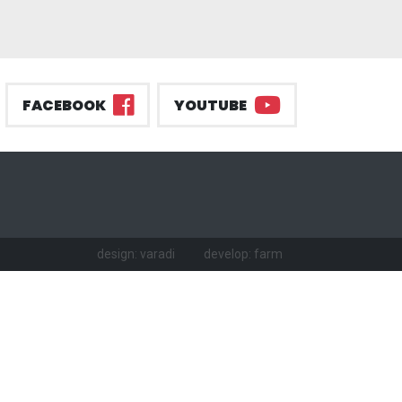
FACEBOOK
YOUTUBE
design: varadi
develop: farm