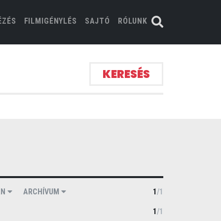
ÉZÉS
FILMIGÉNYLÉS
SAJTÓ
RÓLUNK
KERESÉS
ÁN
ARCHÍVUM
1
/
1
1
/
1