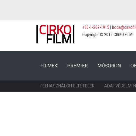
+36-1-269-1915
|
iroda@cirkofi
Copyright © 2019 CIRKO FILM
(CURRENT)
(CURRENT)
FILMEK
PREMIER
MŰSORON
O
FELHASZNÁLÓI FELTÉTELEK
ADATVÉDELMI 