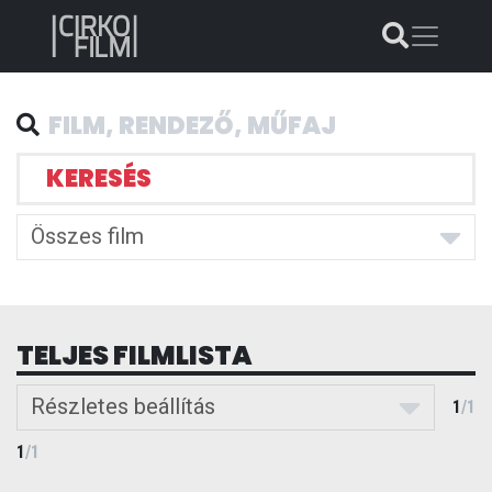
KERESÉS
Összes film
TELJES FILMLISTA
Részletes beállítás
1
/
1
1
/
1