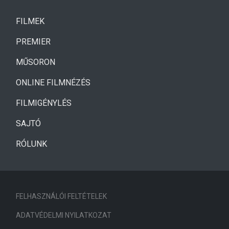
(CURRENT)
FILMEK
(CURRENT)
PREMIER
MŰSORON
ONLINE FILMNÉZÉS
FILMIGÉNYLÉS
SAJTÓ
RÓLUNK
FELHASZNÁLÓI FELTÉTELEK
ADATVÉDELMI NYILATKOZAT