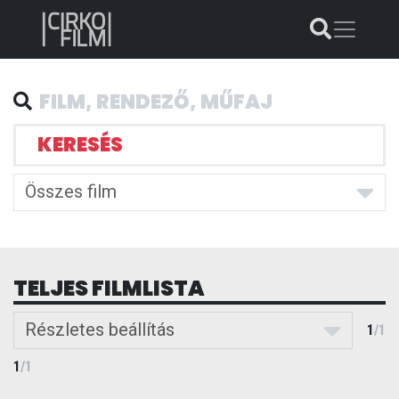
KERESÉS
Összes film
TELJES FILMLISTA
Részletes beállítás
1
/
1
1
/
1