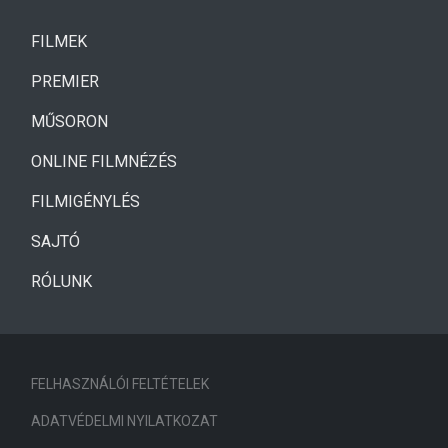
(CURRENT)
FILMEK
(CURRENT)
PREMIER
MŰSORON
ONLINE FILMNÉZÉS
FILMIGÉNYLÉS
SAJTÓ
RÓLUNK
FELHASZNÁLÓI FELTÉTELEK
ADATVÉDELMI NYILATKOZAT