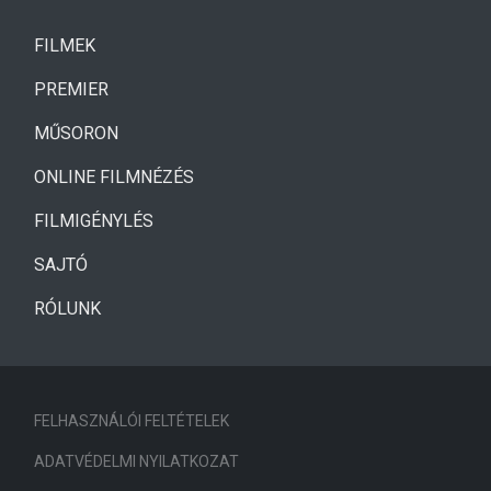
(CURRENT)
FILMEK
(CURRENT)
PREMIER
MŰSORON
ONLINE FILMNÉZÉS
FILMIGÉNYLÉS
SAJTÓ
RÓLUNK
FELHASZNÁLÓI FELTÉTELEK
ADATVÉDELMI NYILATKOZAT