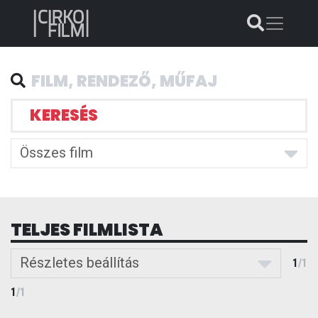
KERESÉS
Összes film
TELJES FILMLISTA
Részletes beállítás
1
/
1
1
/
1