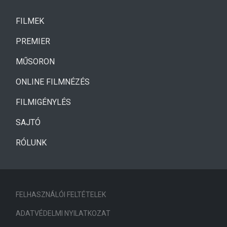
(CURRENT)
FILMEK
(CURRENT)
PREMIER
MŰSORON
ONLINE FILMNÉZÉS
FILMIGÉNYLÉS
SAJTÓ
RÓLUNK
FELHASZNÁLÓI FELTÉTELEK
ADATVÉDELMI NYILATKOZAT