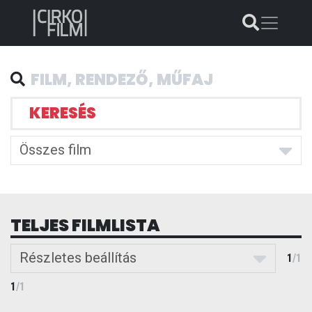
KERESÉS
Összes film
TELJES FILMLISTA
Részletes beállítás
1
/
1
1
/
1