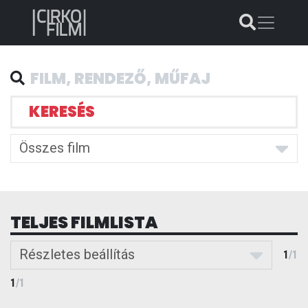
KERESÉS
Összes film
TELJES FILMLISTA
Részletes beállítás
1
/
1
1
/
1