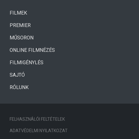
(CURRENT)
FILMEK
(CURRENT)
PREMIER
MŰSORON
ONLINE FILMNÉZÉS
FILMIGÉNYLÉS
SAJTÓ
RÓLUNK
FELHASZNÁLÓI FELTÉTELEK
ADATVÉDELMI NYILATKOZAT