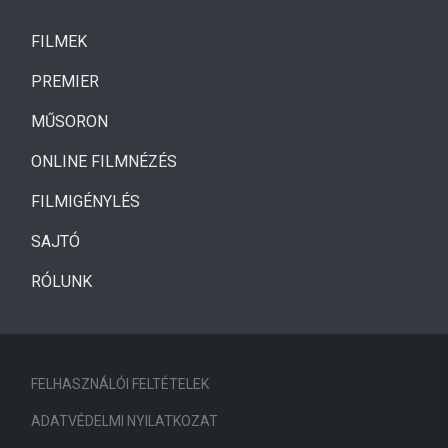
(CURRENT)
FILMEK
(CURRENT)
PREMIER
MŰSORON
ONLINE FILMNÉZÉS
FILMIGÉNYLÉS
SAJTÓ
RÓLUNK
FELHASZNÁLÓI FELTÉTELEK
ADATVÉDELMI NYILATKOZAT