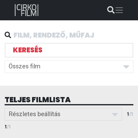
KERESÉS
Összes film
TELJES FILMLISTA
Részletes beállítás
1
/
1
1
/
1