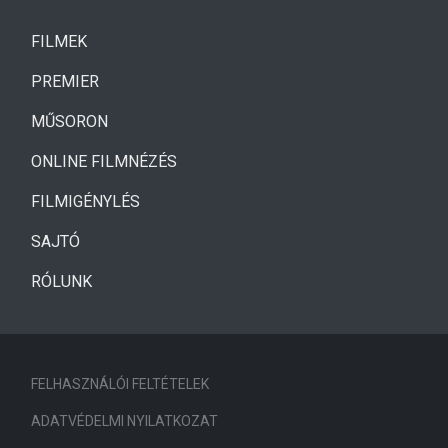
(CURRENT)
FILMEK
(CURRENT)
PREMIER
MŰSORON
ONLINE FILMNÉZÉS
FILMIGÉNYLÉS
SAJTÓ
RÓLUNK
FELHASZNÁLÓI FELTÉTELEK
ADATVÉDELMI NYILATKOZAT