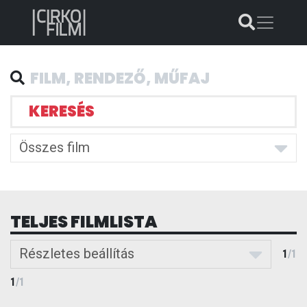
KERESÉS
Összes film
TELJES FILMLISTA
Részletes beállítás
1
/
1
1
/
1