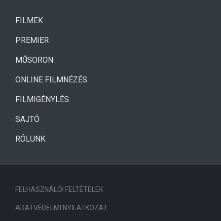
(CURRENT)
FILMEK
(CURRENT)
PREMIER
MŰSORON
ONLINE FILMNÉZÉS
FILMIGÉNYLÉS
SAJTÓ
RÓLUNK
FELHASZNÁLÓI FELTÉTELEK
ADATVÉDELMI NYILATKOZAT