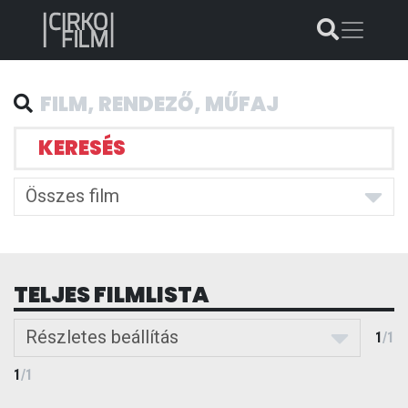
KERESÉS
Összes film
TELJES FILMLISTA
Részletes beállítás
1
/
1
1
/
1