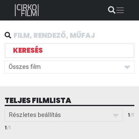
KERESÉS
Összes film
TELJES FILMLISTA
Részletes beállítás
1
/
1
1
/
1