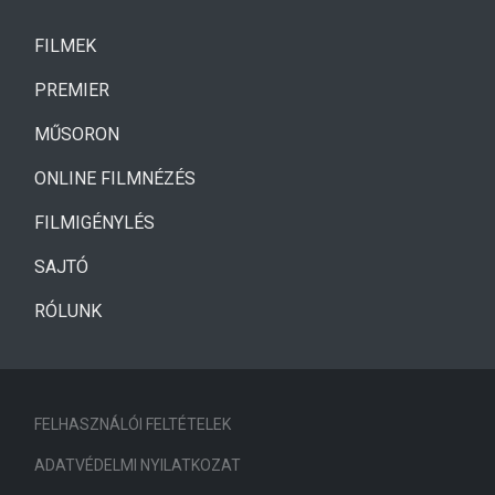
(CURRENT)
FILMEK
(CURRENT)
PREMIER
MŰSORON
ONLINE FILMNÉZÉS
FILMIGÉNYLÉS
SAJTÓ
RÓLUNK
FELHASZNÁLÓI FELTÉTELEK
ADATVÉDELMI NYILATKOZAT