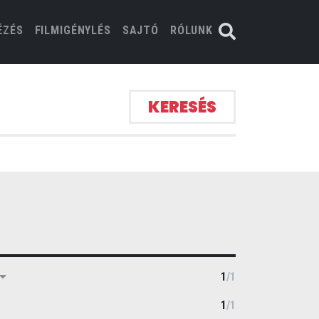
ÉZÉS
FILMIGÉNYLÉS
SAJTÓ
RÓLUNK
KERESÉS
1
/
1
1
/
1