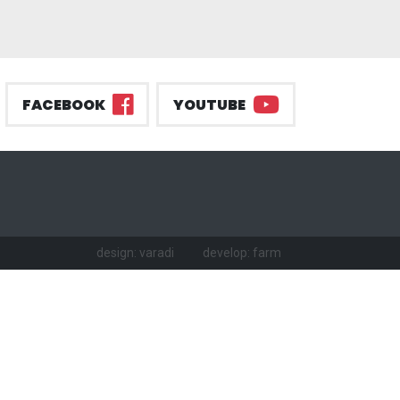
FACEBOOK
YOUTUBE
design: varadi
develop: farm