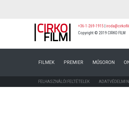
+36-1-269-1915
|
iroda@cirkofi
Copyright © 2019 CIRKO FILM
(CURRENT)
(CURRENT)
FILMEK
PREMIER
MŰSORON
O
FELHASZNÁLÓI FELTÉTELEK
ADATVÉDELMI 