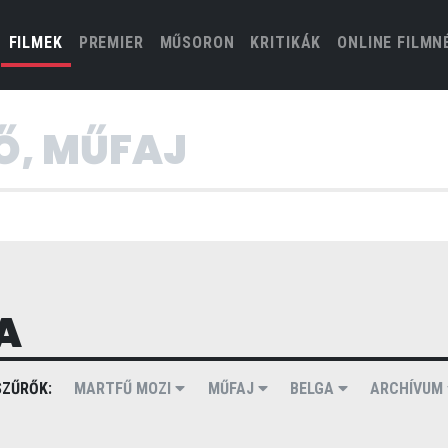
(CURRENT)
FILMEK
PREMIER
MŰSORON
KRITIKÁK
ONLINE FILMN
A
ZŰRŐK:
MARTFŰ MOZI
MŰFAJ
BELGA
ARCHÍVUM