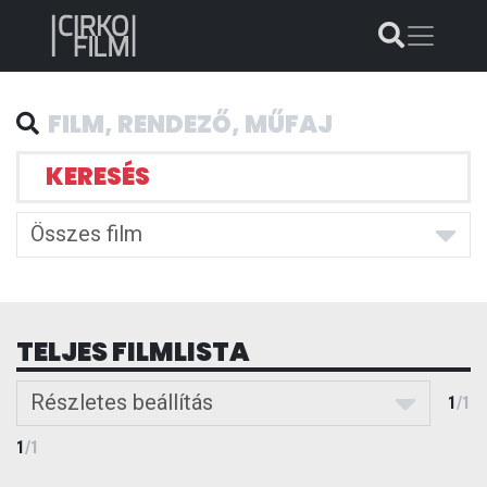
KERESÉS
Összes film
TELJES FILMLISTA
Részletes beállítás
1
/
1
1
/
1