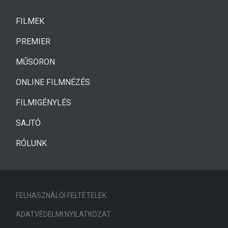
(CURRENT)
FILMEK
(CURRENT)
PREMIER
MŰSORON
ONLINE FILMNÉZÉS
FILMIGÉNYLÉS
SAJTÓ
RÓLUNK
FELHASZNÁLÓI FELTÉTELEK
ADATVÉDELMI NYILATKOZAT