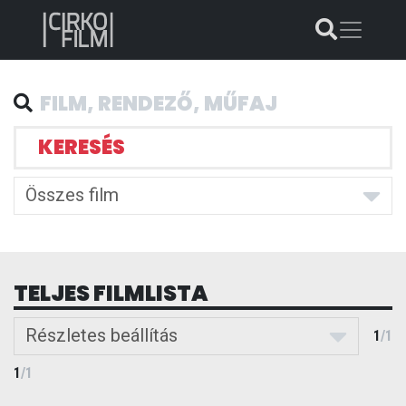
KERESÉS
Összes film
TELJES FILMLISTA
Részletes beállítás
1
/
1
1
/
1