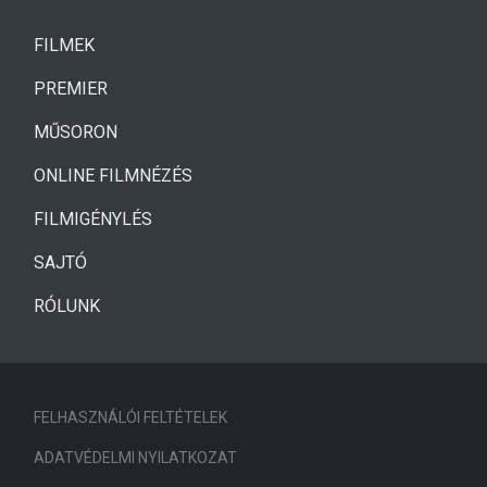
(CURRENT)
FILMEK
(CURRENT)
PREMIER
MŰSORON
ONLINE FILMNÉZÉS
FILMIGÉNYLÉS
SAJTÓ
RÓLUNK
FELHASZNÁLÓI FELTÉTELEK
ADATVÉDELMI NYILATKOZAT