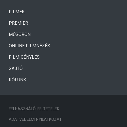
(CURRENT)
FILMEK
(CURRENT)
PREMIER
MŰSORON
ONLINE FILMNÉZÉS
FILMIGÉNYLÉS
SAJTÓ
RÓLUNK
FELHASZNÁLÓI FELTÉTELEK
ADATVÉDELMI NYILATKOZAT