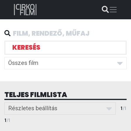
KERESÉS
Összes film
TELJES FILMLISTA
Részletes beállítás
1
/
1
1
/
1