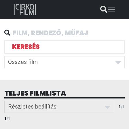
KERESÉS
Összes film
TELJES FILMLISTA
Részletes beállítás
1
/
1
1
/
1