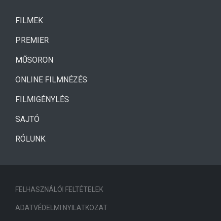
(CURRENT)
FILMEK
(CURRENT)
PREMIER
MŰSORON
ONLINE FILMNÉZÉS
FILMIGÉNYLÉS
SAJTÓ
RÓLUNK
FELHASZNÁLÓI FELTÉTELEK
ADATVÉDELMI NYILATKOZAT