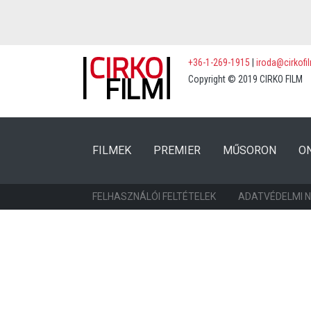
+36-1-269-1915
|
iroda@cirkofi
Copyright © 2019 CIRKO FILM
(CURRENT)
(CURRENT)
FILMEK
PREMIER
MŰSORON
O
FELHASZNÁLÓI FELTÉTELEK
ADATVÉDELMI 