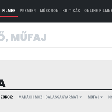
(CURRENT)
FILMEK
PREMIER
MŰSORON
KRITIKÁK
ONLINE FILMN
A
ZŰRŐK:
MADÁCH MOZI, BALASSAGYARMAT
MŰFAJ
N