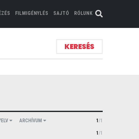
ÉZÉS
FILMIGÉNYLÉS
SAJTÓ
RÓLUNK
KERESÉS
YELV
ARCHÍVUM
1
/
1
1
/
1