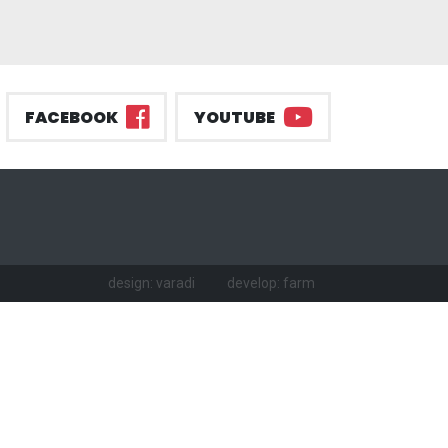
FACEBOOK
YOUTUBE
design: varadi
develop: farm