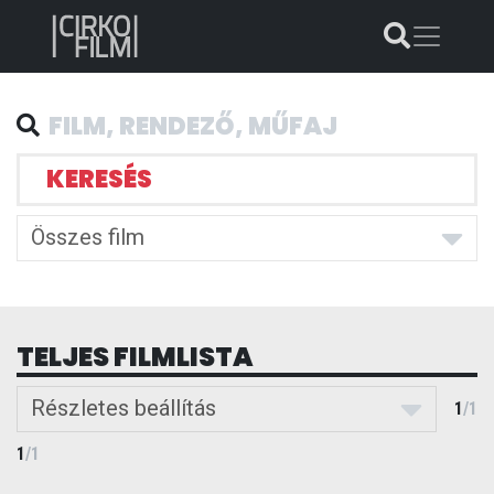
KERESÉS
Összes film
TELJES FILMLISTA
Részletes beállítás
1
/
1
1
/
1