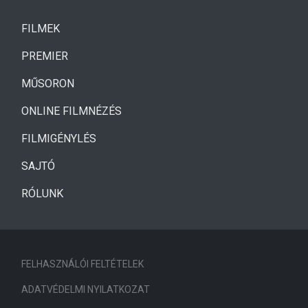
(CURRENT)
FILMEK
(CURRENT)
PREMIER
MŰSORON
ONLINE FILMNÉZÉS
FILMIGÉNYLÉS
SAJTÓ
RÓLUNK
FELHASZNÁLÓI FELTÉTELEK
ADATVÉDELMI NYILATKOZAT