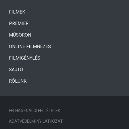
(CURRENT)
FILMEK
(CURRENT)
PREMIER
MŰSORON
ONLINE FILMNÉZÉS
FILMIGÉNYLÉS
SAJTÓ
RÓLUNK
FELHASZNÁLÓI FELTÉTELEK
ADATVÉDELMI NYILATKOZAT