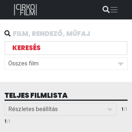
KERESÉS
Összes film
TELJES FILMLISTA
Részletes beállítás
1
/
1
1
/
1