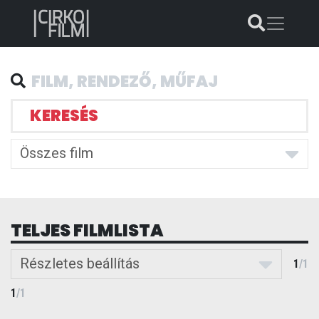
KERESÉS
Összes film
TELJES FILMLISTA
Részletes beállítás
1
/
1
1
/
1