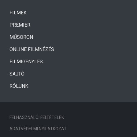
(CURRENT)
FILMEK
(CURRENT)
PREMIER
MŰSORON
ONLINE FILMNÉZÉS
FILMIGÉNYLÉS
SAJTÓ
RÓLUNK
FELHASZNÁLÓI FELTÉTELEK
ADATVÉDELMI NYILATKOZAT