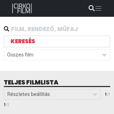
KERESÉS
Összes film
TELJES FILMLISTA
Részletes beállítás
1
/
1
1
/
1