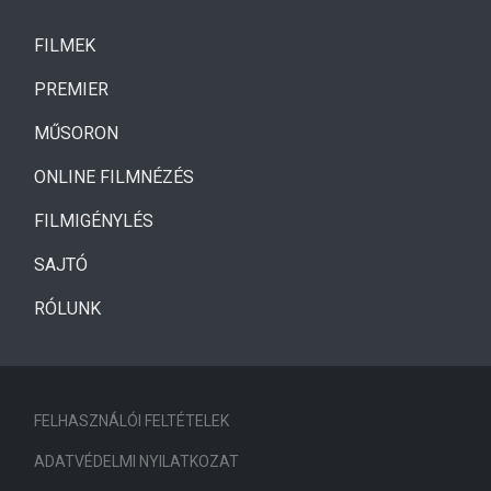
(CURRENT)
FILMEK
(CURRENT)
PREMIER
MŰSORON
ONLINE FILMNÉZÉS
FILMIGÉNYLÉS
SAJTÓ
RÓLUNK
FELHASZNÁLÓI FELTÉTELEK
ADATVÉDELMI NYILATKOZAT