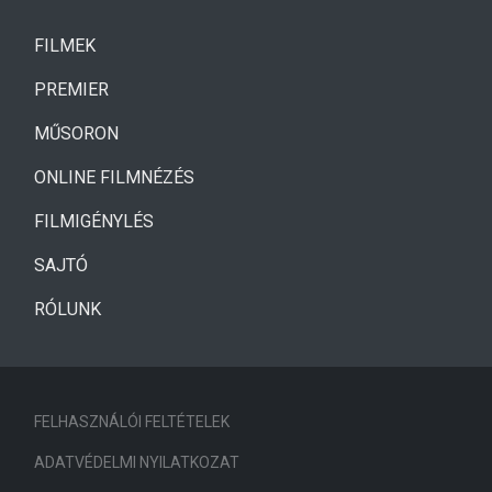
(CURRENT)
FILMEK
(CURRENT)
PREMIER
MŰSORON
ONLINE FILMNÉZÉS
FILMIGÉNYLÉS
SAJTÓ
RÓLUNK
FELHASZNÁLÓI FELTÉTELEK
ADATVÉDELMI NYILATKOZAT