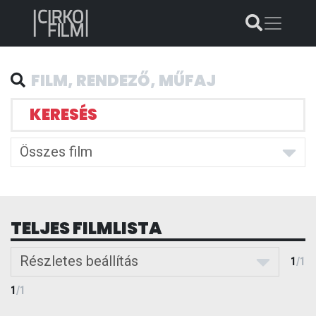
KERESÉS
Összes film
TELJES FILMLISTA
Részletes beállítás
1
/
1
1
/
1