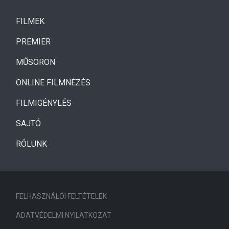
(CURRENT)
FILMEK
(CURRENT)
PREMIER
MŰSORON
ONLINE FILMNÉZÉS
FILMIGÉNYLÉS
SAJTÓ
RÓLUNK
FELHASZNÁLÓI FELTÉTELEK
ADATVÉDELMI NYILATKOZAT