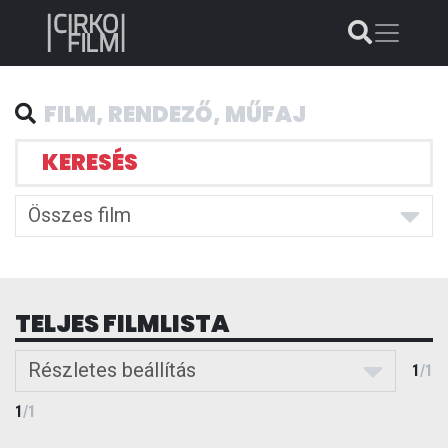
KERESÉS
Összes film
TELJES FILMLISTA
Részletes beállítás
1
/
1
1
/
1