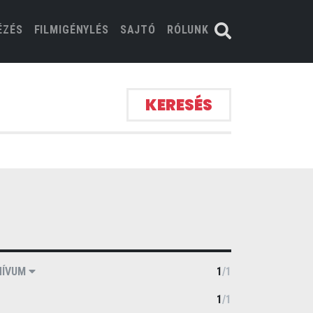
ÉZÉS
FILMIGÉNYLÉS
SAJTÓ
RÓLUNK
KERESÉS
HÍVUM
1
/
1
1
/
1