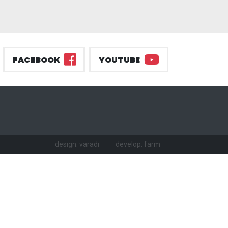
FACEBOOK
YOUTUBE
design: varadi
develop: farm