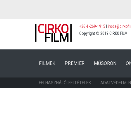
+36-1-269-1915
|
iroda@cirkofi
Copyright © 2019 CIRKO FILM
(CURRENT)
(CURRENT)
FILMEK
PREMIER
MŰSORON
O
FELHASZNÁLÓI FELTÉTELEK
ADATVÉDELMI 