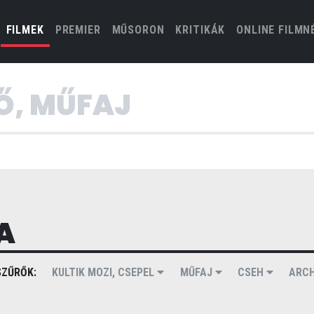
(CURRENT)
FILMEK
PREMIER
MŰSORON
KRITIKÁK
ONLINE FILMN
A
ZŰRŐK:
KULTIK MOZI, CSEPEL
MŰFAJ
CSEH
ARC