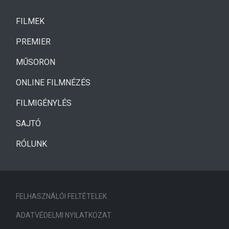
(CURRENT)
FILMEK
(CURRENT)
PREMIER
MŰSORON
ONLINE FILMNÉZÉS
FILMIGÉNYLÉS
SAJTÓ
RÓLUNK
FELHASZNÁLÓI FELTÉTELEK
ADATVÉDELMI NYILATKOZAT