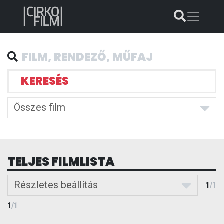
KERESÉS
Összes film
TELJES FILMLISTA
Részletes beállítás
1
/
1
1
/
1