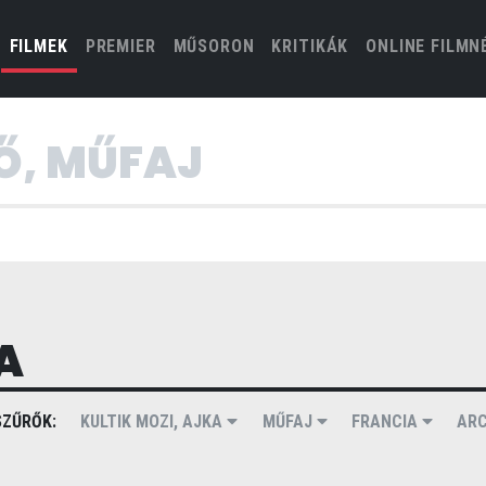
(CURRENT)
FILMEK
PREMIER
MŰSORON
KRITIKÁK
ONLINE FILMN
A
ZŰRŐK:
KULTIK MOZI, AJKA
MŰFAJ
FRANCIA
AR