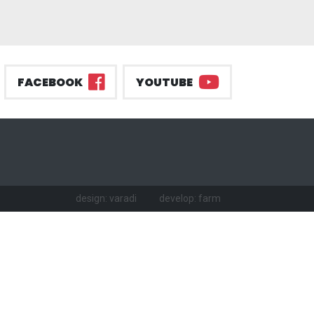
FACEBOOK
YOUTUBE
design: varadi
develop: farm