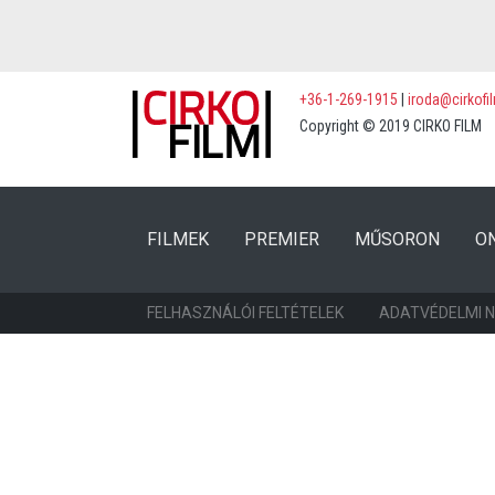
+36-1-269-1915
|
iroda@cirkofi
Copyright © 2019 CIRKO FILM
(CURRENT)
(CURRENT)
FILMEK
PREMIER
MŰSORON
O
FELHASZNÁLÓI FELTÉTELEK
ADATVÉDELMI 