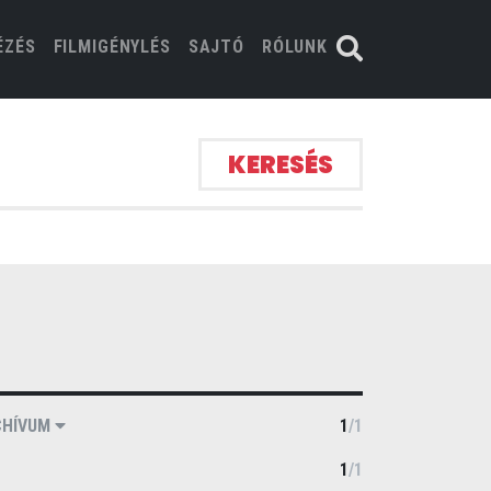
ÉZÉS
FILMIGÉNYLÉS
SAJTÓ
RÓLUNK
KERESÉS
CHÍVUM
1
/
1
1
/
1