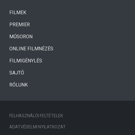
(CURRENT)
FILMEK
(CURRENT)
PREMIER
MŰSORON
ONLINE FILMNÉZÉS
FILMIGÉNYLÉS
SAJTÓ
RÓLUNK
FELHASZNÁLÓI FELTÉTELEK
ADATVÉDELMI NYILATKOZAT