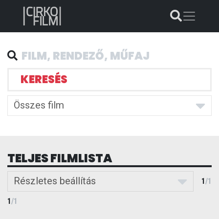
KERESÉS
Összes film
TELJES FILMLISTA
Részletes beállítás
1
/
1
1
/
1