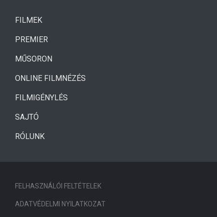
(CURRENT)
FILMEK
(CURRENT)
PREMIER
MŰSORON
ONLINE FILMNÉZÉS
FILMIGÉNYLÉS
SAJTÓ
RÓLUNK
FELHASZNÁLÓI FELTÉTELEK
ADATVÉDELMI NYILATKOZAT