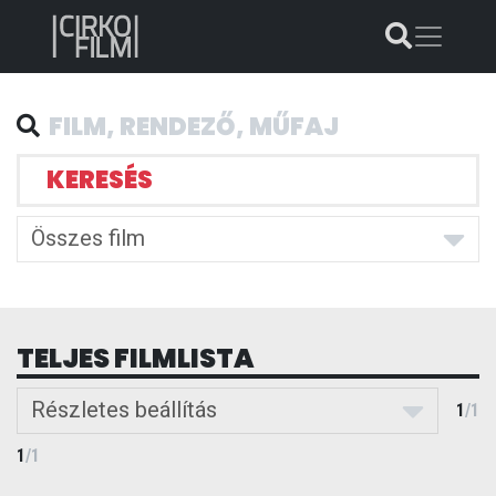
KERESÉS
Összes film
TELJES FILMLISTA
Részletes beállítás
1
/
1
1
/
1