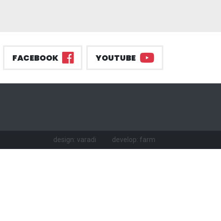
FACEBOOK
YOUTUBE
design: varadi
develop: farm