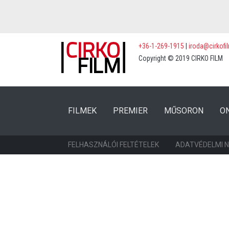
+36-1-269-1915
|
iroda@cirkofi
Copyright © 2019 CIRKO FILM
(CURRENT)
(CURRENT)
FILMEK
PREMIER
MŰSORON
O
FELHASZNÁLÓI FELTÉTELEK
ADATVÉDELMI 