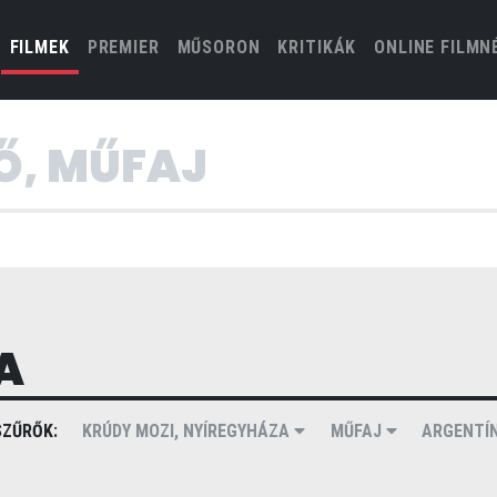
(CURRENT)
FILMEK
PREMIER
MŰSORON
KRITIKÁK
ONLINE FILMN
A
ZŰRŐK:
KRÚDY MOZI, NYÍREGYHÁZA
MŰFAJ
ARGENTÍ