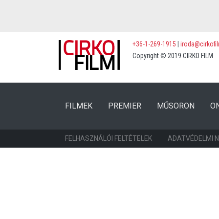
+36-1-269-1915
|
iroda@cirkofi
Copyright © 2019 CIRKO FILM
(CURRENT)
(CURRENT)
FILMEK
PREMIER
MŰSORON
O
FELHASZNÁLÓI FELTÉTELEK
ADATVÉDELMI 