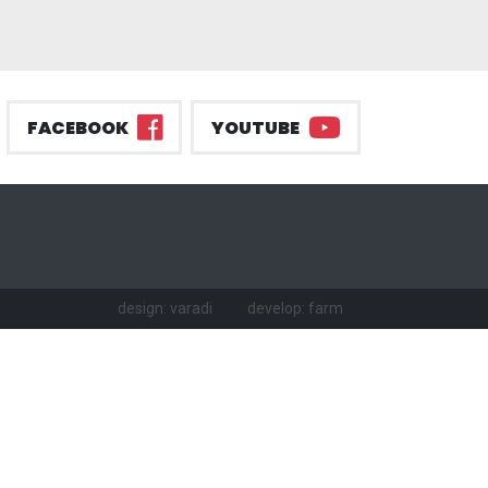
FACEBOOK
YOUTUBE
design: varadi
develop: farm