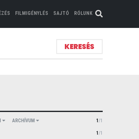
ÉZÉS
FILMIGÉNYLÉS
SAJTÓ
RÓLUNK
KERESÉS
N
ARCHÍVUM
1
/
1
1
/
1