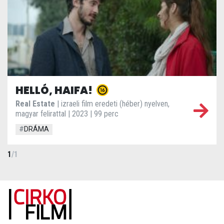
HELLÓ, HAIFA!
Real Estate
| izraeli film eredeti (héber) nyelven,
magyar felirattal | 2023 | 99 perc
#
DRÁMA
1
/
1