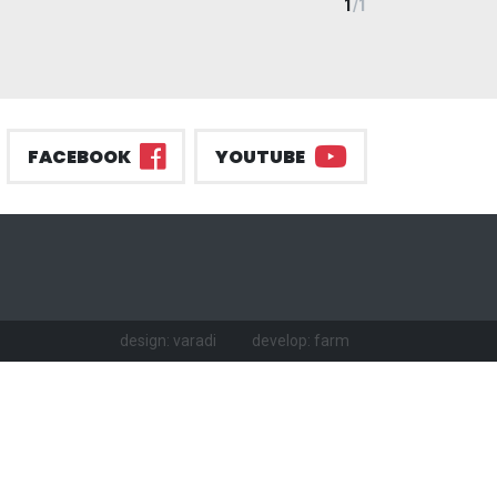
1
/
1
FACEBOOK
YOUTUBE
design: varadi
develop: farm