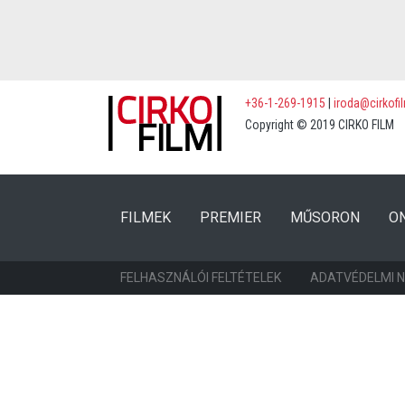
+36-1-269-1915
|
iroda@cirkofi
Copyright © 2019 CIRKO FILM
(CURRENT)
(CURRENT)
FILMEK
PREMIER
MŰSORON
O
FELHASZNÁLÓI FELTÉTELEK
ADATVÉDELMI 