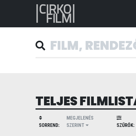
TELJES FILMLIST
MEGJELENÉS
SORREND:
SZERINT
SZŰRŐK: