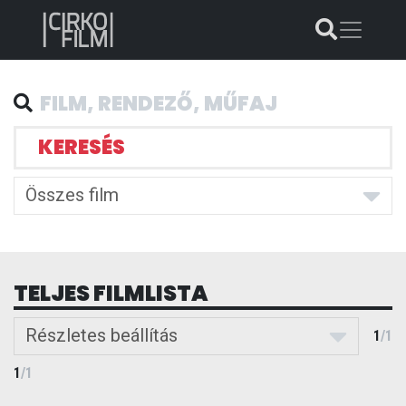
KERESÉS
Összes film
TELJES FILMLISTA
Részletes beállítás
1
/
1
1
/
1