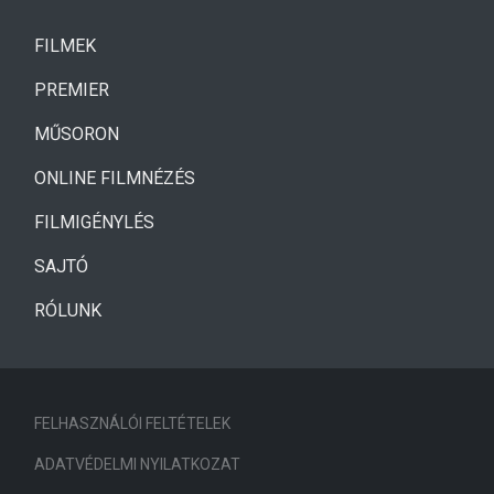
(CURRENT)
FILMEK
(CURRENT)
PREMIER
MŰSORON
ONLINE FILMNÉZÉS
FILMIGÉNYLÉS
SAJTÓ
RÓLUNK
FELHASZNÁLÓI FELTÉTELEK
ADATVÉDELMI NYILATKOZAT