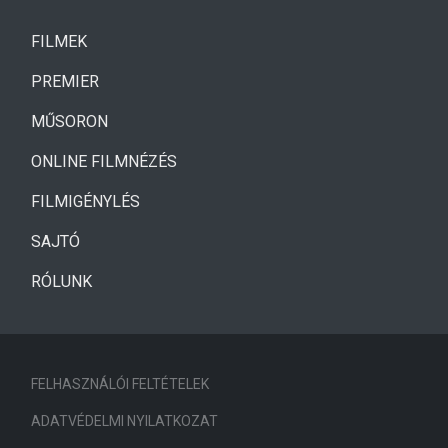
(CURRENT)
FILMEK
(CURRENT)
PREMIER
MŰSORON
ONLINE FILMNÉZÉS
FILMIGÉNYLÉS
SAJTÓ
RÓLUNK
FELHASZNÁLÓI FELTÉTELEK
ADATVÉDELMI NYILATKOZAT