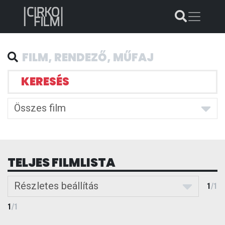
KERESÉS
Összes film
TELJES FILMLISTA
Részletes beállítás
1
/
1
1
/
1