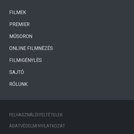
(CURRENT)
FILMEK
(CURRENT)
PREMIER
MŰSORON
ONLINE FILMNÉZÉS
FILMIGÉNYLÉS
SAJTÓ
RÓLUNK
FELHASZNÁLÓI FELTÉTELEK
ADATVÉDELMI NYILATKOZAT