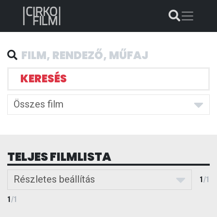
KERESÉS
Összes film
TELJES FILMLISTA
Részletes beállítás
1
/
1
1
/
1