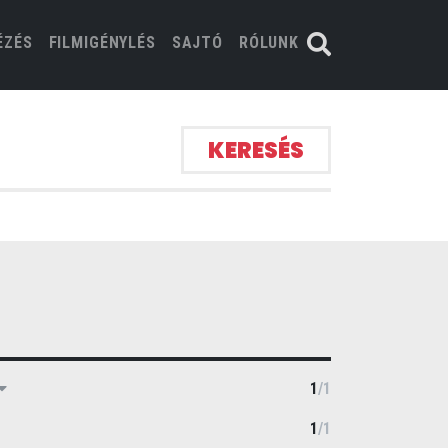
ÉZÉS
FILMIGÉNYLÉS
SAJTÓ
RÓLUNK
KERESÉS
1
/
1
1
/
1