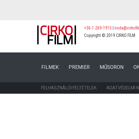
+36-1-269-1915
|
iroda@cirkofi
Copyright © 2019 CIRKO FILM
(CURRENT)
(CURRENT)
FILMEK
PREMIER
MŰSORON
O
FELHASZNÁLÓI FELTÉTELEK
ADATVÉDELMI 