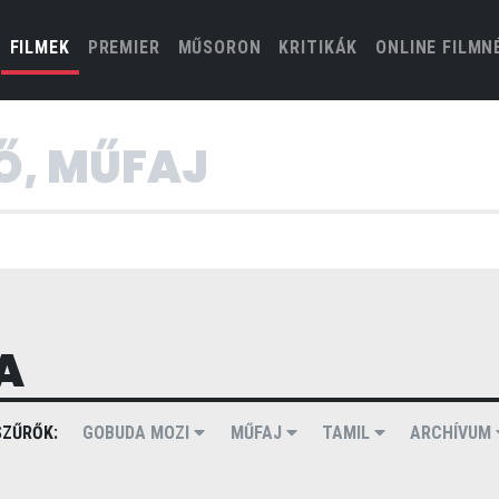
(CURRENT)
FILMEK
PREMIER
MŰSORON
KRITIKÁK
ONLINE FILMN
A
ZŰRŐK:
GOBUDA MOZI
MŰFAJ
TAMIL
ARCHÍVUM