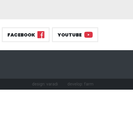
FACEBOOK
YOUTUBE
design: varadi
develop: farm