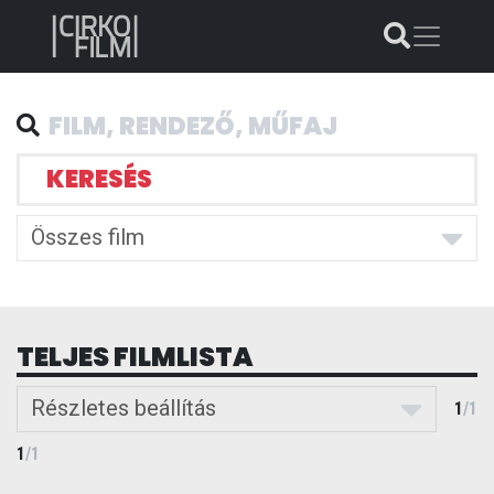
KERESÉS
Összes film
TELJES FILMLISTA
Részletes beállítás
1
/
1
1
/
1