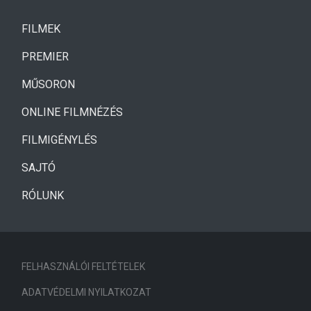
(CURRENT)
FILMEK
(CURRENT)
PREMIER
MŰSORON
ONLINE FILMNÉZÉS
FILMIGÉNYLÉS
SAJTÓ
RÓLUNK
FELHASZNÁLÓI FELTÉTELEK
ADATVÉDELMI NYILATKOZAT