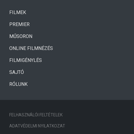
(CURRENT)
FILMEK
(CURRENT)
PREMIER
MŰSORON
ONLINE FILMNÉZÉS
FILMIGÉNYLÉS
SAJTÓ
RÓLUNK
FELHASZNÁLÓI FELTÉTELEK
ADATVÉDELMI NYILATKOZAT