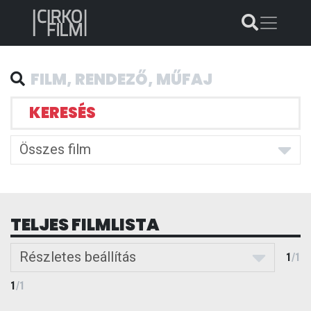
KERESÉS
Összes film
TELJES FILMLISTA
Részletes beállítás
1
/
1
1
/
1