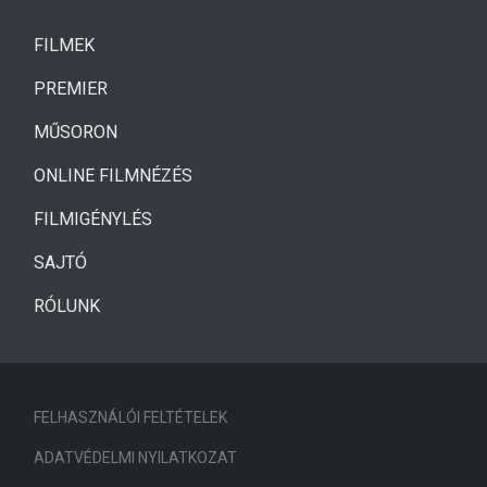
(CURRENT)
FILMEK
(CURRENT)
PREMIER
MŰSORON
ONLINE FILMNÉZÉS
FILMIGÉNYLÉS
SAJTÓ
RÓLUNK
FELHASZNÁLÓI FELTÉTELEK
ADATVÉDELMI NYILATKOZAT