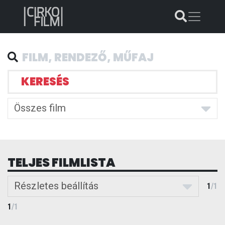
KERESÉS
Összes film
TELJES FILMLISTA
Részletes beállítás
1
/
1
1
/
1