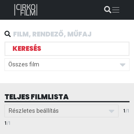
KERESÉS
Összes film
TELJES FILMLISTA
Részletes beállítás
1
/
1
1
/
1